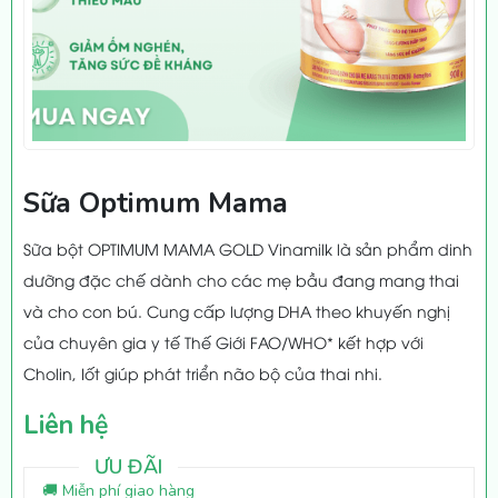
Sữa Optimum Mama
Sữa bột OPTIMUM MAMA GOLD Vinamilk là sản phẩm dinh
dưỡng đặc chế dành cho các mẹ bầu đang mang thai
và cho con bú. Cung cấp lượng DHA theo khuyến nghị
của chuyên gia y tế Thế Giới FAO/WHO* kết hợp với
Cholin, Iốt giúp phát triển não bộ của thai nhi.
Liên hệ
ƯU ĐÃI
🚚 Miễn phí giao hàng