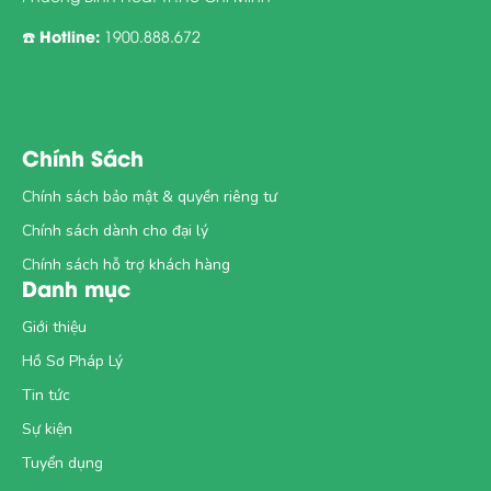
Cho 5 muỗng gạt ngang (khoảng 43g)
Hotline:
☎️
1900.888.672
OPTIMUM MAMA GOLD vào 190ml nước đun
sôi để nguội (khoảng 500C). Khuấy đều cho
đến khi bột tan hoàn toàn.
Mỗi ngày nên uống 2 ly OPTIMUM MAMA
Chính Sách
GOLD để đáp ứng nhu cầu dinh dưỡng gia tăng
trong thời kỳ mang thai và cho con bú.
Chính sách bảo mật & quyền riêng tư
Hướng dẫn bảo quản
Chính sách dành cho đại lý
Đậy kín sau mỗi lần sử dụng. Để nơi thoáng
Chính sách hỗ trợ khách hàng
mát và khô ráo. Không bảo quản trong tủ lạnh.
Danh mục
Nên sử dụng trong vòng 4 tuần sau khi mở bao
Giới thiệu
bì.
Hồ Sơ Pháp Lý
Tin tức
Sự kiện
DHAMAX - HỆ THỐNG SIÊU THỊ
Tuyển dụng