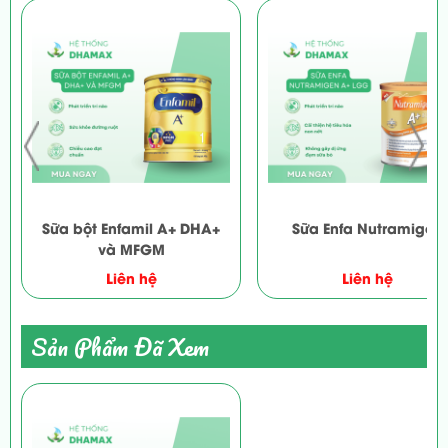
Phốt pho giúp hỗ trợ hình thành và phát triển hệ
xương của thai nhi, ngăn ngừa loãng xương ở
mẹ.
Bổ sung OPTIMUM MAMA GOLD ngay từ
những tuần đầu tiên của thai kỳ
Đây là giai đoạn bà bầu bắt đầu xuất hiện sự
thay đổi về tâm sinh lý với các biểu hiện ốm
nghén như: mệt mỏi, chán ăn, buồn nôn, táo
bón… Bổ sung OPTIMUM MAMA GOLD ngay
Sữa bột Enfamil A+ DHA+
Sữa Enfa Nutramigen
và MFGM
từ những tuần đầu tiên của thai kỳ giúp bà bầu
có sức khoẻ, sức đề kháng để giảm thiểu ốm
Liên hệ
Liên hệ
nghén, cung cấp dinh dưỡng đầy đủ.
Bổ sung OPTIMUM MAMA GOLD trong giai
Sản Phẩm Đã Xem
đoạn tam cá nguyệt thứ 2 (3 tháng giữa của thai
kỳ)
Ở tháng thứ 3 của thai kỳ trở đi là thời điểm
uống sữa bầu tốt, hầu hết các bà bầu đã hết các