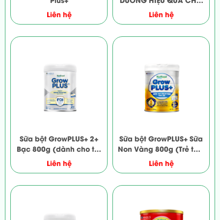
TRẺ SUY DINH DƯỠNG,
Liên hệ
Liên hệ
THẤP CÒI
Sữa bột GrowPLUS+ 2+
Sữa bột GrowPLUS+ Sữa
Bạc 800g (dành cho trẻ
Non Vàng 800g (Trẻ từ 2
từ 2 tuổi)
tuổi)
Liên hệ
Liên hệ