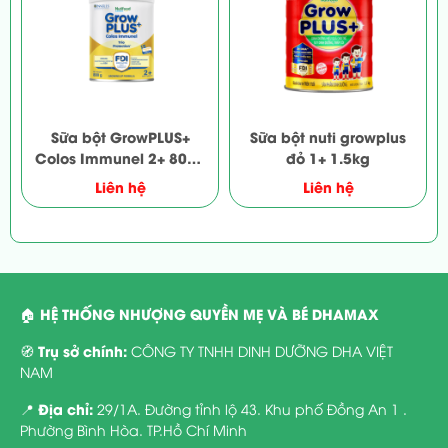
Sữa bột GrowPLUS+
Sữa bột nuti growplus
Colos Immunel 2+ 800g
đỏ 1+ 1.5kg
(Trẻ từ 2 tuổi)
Liên hệ
Liên hệ
HỆ THỐNG NHƯỢNG QUYỀN MẸ VÀ BÉ DHAMAX
🏠
Trụ sở chính:
🧭
CÔNG TY TNHH DINH DƯỠNG DHA VIỆT
NAM
Địa chỉ:
📍
29/1A. Đường tỉnh lộ 43. Khu phố Đồng An 1 .
Phường Bình Hòa. TP.Hồ Chí Minh