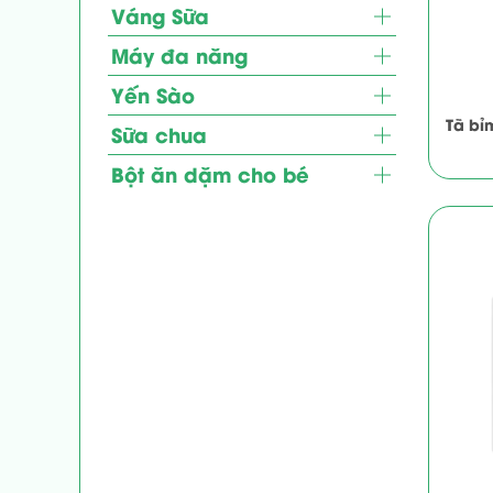
Váng Sữa
Máy đa năng
Yến Sào
Tã bỉ
Sữa chua
Bột ăn dặm cho bé