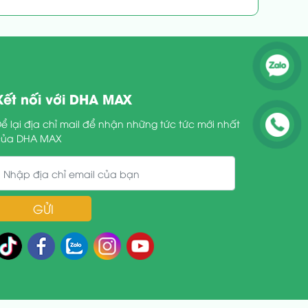
Kết nối với DHA MAX
ể lại địa chỉ mail để nhận những tức tức mới nhất
của DHA MAX
GỬI