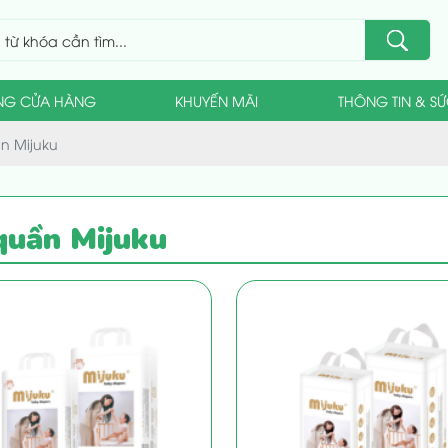
NG CỬA HÀNG
KHUYẾN MÃI
THÔNG TIN & S
n Mijuku
quần Mijuku