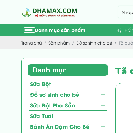
Danh mục sản phẩm
HỆ THỐ
Trang chủ
Sản phẩm
Đồ sơ sinh cho bé
Tã quầ
Tã 
Danh mục
Sữa Bột
Đồ sơ sinh cho bé
Sữa Bột Pha Sẵn
Sữa Tươi
Bánh Ăn Dặm Cho Bé