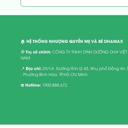
HỆ THỐNG NHƯỢNG QUYỀN MẸ VÀ BÉ DHAMAX
🏠
Trụ sở chính:
🧭
CÔNG TY TNHH DINH DƯỠNG DHA VIỆT
NAM
Địa chỉ:
📍
29/1A. Đường tỉnh lộ 43. Khu phố Đồng An 
. Phường Bình Hòa. TP.Hồ Chí Minh
Hotline:
☎️
1900.888.672