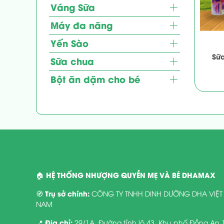
Váng Sữa
Máy đa năng
Yến Sào
Sữa
Sữa chua
Bột ăn dặm cho bé
HỆ THỐNG NHƯỢNG QUYỀN MẸ VÀ BÉ DHAMAX
🏠
Trụ sở chính:
🧭
CÔNG TY TNHH DINH DƯỠNG DHA VIỆT
NAM
Địa chỉ:
📍
29/1A. Đường tỉnh lộ 43. Khu phố Đồng An 