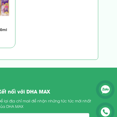
80ml
Kết nối với DHA MAX
ể lại địa chỉ mail để nhận những tức tức mới nhất
của DHA MAX