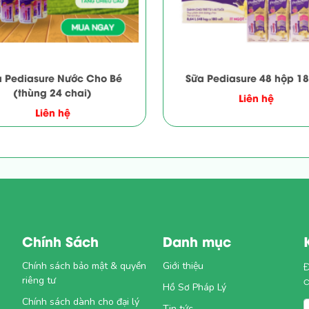
 Pediasure Nước Cho Bé
Sữa Pediasure 48 hộp 1
(thùng 24 chai)
Liên hệ
Liên hệ
Chính Sách
Danh mục
Chính sách bảo mật & quyền
Giới thiệu
Đ
riêng tư
Hồ Sơ Pháp Lý
Chính sách dành cho đại lý
1
Tin tức