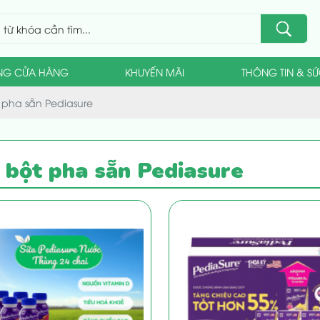
NG CỬA HÀNG
KHUYẾN MÃI
THÔNG TIN & S
 pha sẵn Pediasure
 bột pha sẵn Pediasure