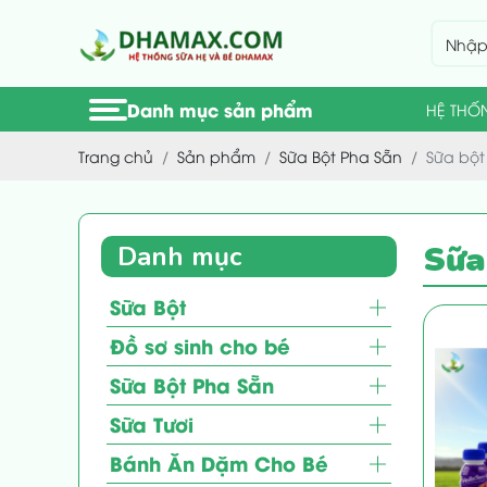
Danh mục sản phẩm
HỆ THỐ
Trang chủ
Sản phẩm
Sữa Bột Pha Sẵn
Sữa bột
Sữa
Danh mục
Sữa Bột
Đồ sơ sinh cho bé
Sữa Bột Pha Sẵn
Sữa Tươi
Bánh Ăn Dặm Cho Bé