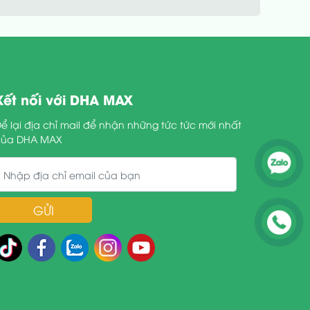
Kết nối với DHA MAX
ể lại địa chỉ mail để nhận những tức tức mới nhất
của DHA MAX
GỬI