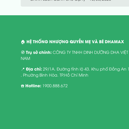
HỆ THỐNG NHƯỢNG QUYỀN MẸ VÀ BÉ DHAMAX
🏠
Trụ sở chính:
🧭
CÔNG TY TNHH DINH DƯỠNG DHA VIỆT
NAM
Địa chỉ:
📍
29/1A. Đường tỉnh lộ 43. Khu phố Đồng An 
. Phường Bình Hòa. TP.Hồ Chí Minh
Hotline:
☎️
1900.888.672