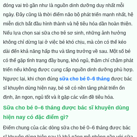
đóng vai trò gần như là nguồn dinh dưỡng duy nhất mỗi
ngày. Đây cũng là thời điểm não bộ phát triển mạnh nhất, hệ
miễn dịch bắt đầu hình thành và hệ tiêu hóa dần hoàn thiện.
Nếu lựa chọ
n sai sữa cho trẻ sơ sinh, nhữn
g ảnh hưởng
không chỉ dừng lại ở việc bé khó chịu, mà còn có thể kéo
dài đến khả năng hấp thu và tăng trưởng về sau. Một số bé
có thể gặp tình trạng đầy bụng, khó ngủ, thậm chí chậm phát
triển nếu không được cung cấp nguồn dinh dưỡng phù hợp.
Ngược lại, khi chọn đúng
sữa cho bé 0–6 tháng
được bác
sĩ khuyên dùng hiện nay, bé sẽ c
ó nền tảng phát triển ổn
định, ăn ngon, ngủ tốt và ít gặp các vấn đề tiêu hóa.
Sữa cho bé 0–6 tháng được bác sĩ khuyên dùng
hiện nay có đặc điểm gì?
Điểm chung của các
dòng sữa cho bé 0–6 tháng được bác
sĩ khuyên dùng hiện nay là khả năng mô phỏng gần với sữ
a