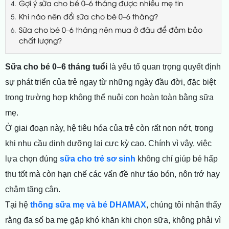
Gợi ý sữa cho bé 0–6 tháng được nhiều mẹ tin
Khi nào nên đổi sữa cho bé 0–6 tháng?
Sữa cho bé 0–6 tháng nên mua ở đâu để đảm bảo
chất lượng?
Sữa cho bé 0–6 tháng tuổi
là yếu tố quan trọng quyết định
sự phát triển của trẻ ngay từ những ngày đầu đời, đặc biệt
trong trường hợp không thể nuôi con hoàn toàn bằng sữa
mẹ.
Ở giai đoạn này, hệ tiêu hóa của trẻ còn rất non nớt, trong
khi nhu cầu dinh dưỡng lại cực kỳ cao. Chính vì vậy, việc
lựa chọn đúng
sữa cho trẻ sơ sinh
không chỉ giúp bé hấp
thu tốt mà còn hạn chế các vấn đề như táo bón, nôn trớ hay
chậm tăng cân.
Tại hệ
thống sữa mẹ và bé DHAMAX
, chúng tôi nhận thấy
rằng đa số ba mẹ gặp khó khăn khi chọn sữa, không phải vì