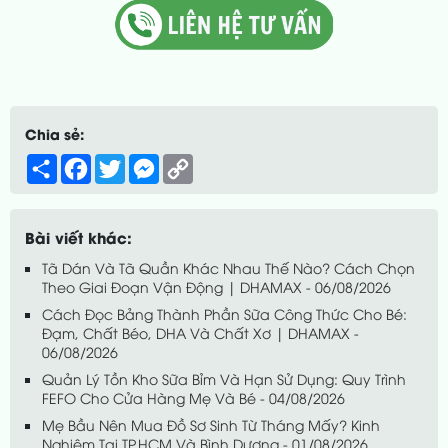
Chia sẻ:
Share
Facebook
Twitter
Messenger
Copy
Link
Bài viết khác:
Tã Dán Và Tã Quần Khác Nhau Thế Nào? Cách Chọn
Theo Giai Đoạn Vận Động | DHAMAX - 06/08/2026
Cách Đọc Bảng Thành Phần Sữa Công Thức Cho Bé:
Đạm, Chất Béo, DHA Và Chất Xơ | DHAMAX -
06/08/2026
Quản Lý Tồn Kho Sữa Bỉm Và Hạn Sử Dụng: Quy Trình
FEFO Cho Cửa Hàng Mẹ Và Bé - 04/08/2026
Mẹ Bầu Nên Mua Đồ Sơ Sinh Từ Tháng Mấy? Kinh
Nghiệm Tại TP.HCM Và Bình Dương - 01/08/2026