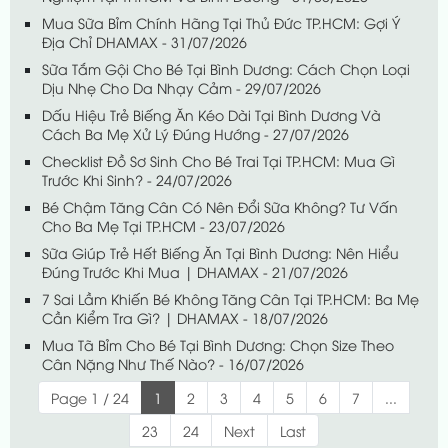
Mua Sữa Bỉm Chính Hãng Tại Thủ Đức TP.HCM: Gợi Ý
Địa Chỉ DHAMAX - 31/07/2026
Sữa Tắm Gội Cho Bé Tại Bình Dương: Cách Chọn Loại
Dịu Nhẹ Cho Da Nhạy Cảm - 29/07/2026
Dấu Hiệu Trẻ Biếng Ăn Kéo Dài Tại Bình Dương Và
Cách Ba Mẹ Xử Lý Đúng Hướng - 27/07/2026
Checklist Đồ Sơ Sinh Cho Bé Trai Tại TP.HCM: Mua Gì
Trước Khi Sinh? - 24/07/2026
Bé Chậm Tăng Cân Có Nên Đổi Sữa Không? Tư Vấn
Cho Ba Mẹ Tại TP.HCM - 23/07/2026
Sữa Giúp Trẻ Hết Biếng Ăn Tại Bình Dương: Nên Hiểu
Đúng Trước Khi Mua | DHAMAX - 21/07/2026
7 Sai Lầm Khiến Bé Không Tăng Cân Tại TP.HCM: Ba Mẹ
Cần Kiểm Tra Gì? | DHAMAX - 18/07/2026
Mua Tã Bỉm Cho Bé Tại Bình Dương: Chọn Size Theo
Cân Nặng Như Thế Nào? - 16/07/2026
Page 1 / 24
1
2
3
4
5
6
7
...
23
24
Next
Last