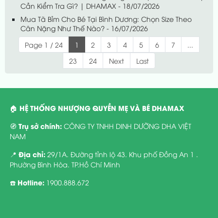
Cần Kiểm Tra Gì? | DHAMAX - 18/07/2026
Mua Tã Bỉm Cho Bé Tại Bình Dương: Chọn Size Theo
Cân Nặng Như Thế Nào? - 16/07/2026
Page 1 / 24
1
2
3
4
5
6
7
...
23
24
Next
Last
HỆ THỐNG NHƯỢNG QUYỀN MẸ VÀ BÉ DHAMAX
🏠
Trụ sở chính:
🧭
CÔNG TY TNHH DINH DƯỠNG DHA VIỆT
NAM
Địa chỉ:
📍
29/1A. Đường tỉnh lộ 43. Khu phố Đồng An 1 .
Phường Bình Hòa. TP.Hồ Chí Minh
Hotline:
☎️
1900.888.672