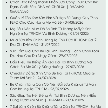
Cách Đọc Bảng Thành Phần Sữa Công Thức Cho Bé:
Đạm, Chất Béo, DHA Và Chất Xơ | DHAMAX -
06/08/2026
Quản Lý Tồn Kho Sữa Bỉm Và Hạn Sử Dụng: Quy Trình
FEFO Cho Cửa Hàng Mẹ Và Bé - 04/08/2026
Mẹ Bầu Nên Mua Đồ Sơ Sinh Từ Tháng Mấy? Kinh
Nghiệm Tại TP.HCM Và Bình Dương - 01/08/2026
Mua Sữa Bỉm Chính Hãng Tại Thủ Đức TP.HCM: Gợi Ý
Địa Chỉ DHAMAX - 31/07/2026
Sữa Tắm Gội Cho Bé Tại Bình Dương: Cách Chọn Loại
Dịu Nhẹ Cho Da Nhạy Cảm - 29/07/2026
Dấu Hiệu Trẻ Biếng Ăn Kéo Dài Tại Bình Dương Và
Cách Ba Mẹ Xử Lý Đúng Hướng - 27/07/2026
Checklist Đồ Sơ Sinh Cho Bé Trai Tại TP.HCM: Mua Gì
Trước Khi Sinh? - 24/07/2026
Bé Chậm Tăng Cân Có Nên Đổi Sữa Không? Tư Vấn
Cho Ba Mẹ Tại TP.HCM - 23/07/2026
Sữa Giúp Trẻ Hết Biếng Ăn Tại Bình Dương: Nên Hiểu
Đúng Trước Khi Mua | DHAMAX - 21/07/2026
7 Sai Lầm Khiến Bé Không Tăng Cân Tại TP.HCM: Ba Mẹ