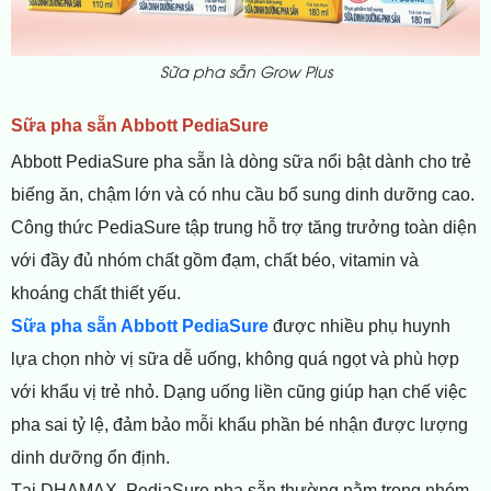
Sữa pha sẵn Grow Plus
Sữa pha sẵn Abbott PediaSure
Abbott PediaSure pha sẵn là dòng sữa nổi bật dành cho trẻ
biếng ăn, chậm lớn và có nhu cầu bổ sung dinh dưỡng cao.
Công thức PediaSure tập trung hỗ trợ tăng trưởng toàn diện
với đầy đủ nhóm chất gồm đạm, chất béo, vitamin và
khoáng chất thiết yếu.
Sữa pha sẵn Abbott PediaSure
được nhiều phụ huynh
lựa chọn nhờ vị sữa dễ uống, không quá ngọt và phù hợp
với khẩu vị trẻ nhỏ. Dạng uống liền cũng giúp hạn chế việc
pha sai tỷ lệ, đảm bảo mỗi khẩu phần bé nhận được lượng
dinh dưỡng ổn định.
Tại DHAMAX, PediaSure pha sẵn thường nằm trong nhóm