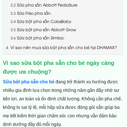
Sữa pha sẵn Abbott PediaSure
Sữa Friso pha sẵn
Sữa bột pha sẵn ColosBaby
Sữa bột pha sẵn Abbott Grow
Sữa bột pha sẵn Similac
Vì sao nên mua sữa bột pha sẵn cho bé tại DHAMAX?
Vì sao sữa bột pha sẵn cho bé ngày càng
được ưa chuộng?
Sữa bột pha sẵn cho bé
đang trở thành xu hướng được
nhiều gia đình lựa chọn trong những năm gần đây nhờ sự
tiện lợi, an toàn và ổn định chất lượng. Không cần pha chế,
không lo sai tỷ lệ, mỗi hộp sữa được đóng gói sẵn giúp ba
mẹ tiết kiệm thời gian chăm sóc con nhưng vẫn đảm bảo
dinh dưỡng đầy đủ mỗi ngày.