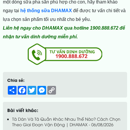
một dòng sữa pha sẵn phù hợp cho con, hãy tham khảo
ngay tại
hệ thống sữa DHAMAX
để được tư vấn chi tiết và
lựa chọn sản phẩm tối ưu nhất cho bé yêu.
Liên hệ ngay cho DHAMAX qua hotline 1900.888.672 để
nhận tư vấn dinh dưỡng miễn phí.
Chia sẻ:
Share
Facebook
Twitter
Messenger
Copy
Link
Bài viết khác:
Tã Dán Và Tã Quần Khác Nhau Thế Nào? Cách Chọn
Theo Giai Đoạn Vận Động | DHAMAX - 06/08/2026