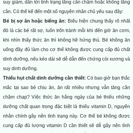
suy giảm, dẫn tới tình trạng tăng cân chậm hoặc không tăng
cân. Có thể kể đến một số nguyên nhân chủ yếu sau đây:
Bé bị sợ ăn hoặc biếng ăn:
Biểu hiện chung thấy rõ nhất
đó là các bé rất sợ, luôn trốn tránh mỗi khi đến giờ ăn cơm,
khi nhìn thấy thức ăn thì không hề hứng thú. Bé không ăn
uống đầy đủ làm cho cơ thể không được cung cấp đủ chất
dinh dưỡng, nếu kéo dài sẽ dễ dẫn đến chứng còi xương và
suy dinh dưỡng.
Thiếu hụt chất dinh dưỡng cần thiết:
Có bao giờ bạn thắc
mắc tại sao bé chịu ăn, ăn rất nhiều nhưng vẫn tăng cân
chậm chạp? Việc thức ăn hằng ngày của bé thiếu những
dưỡng chất quan trọng đặc biệt là thiếu vitamin D, nguyên
nhân chính gây nên tình trạng này. Cơ thể bé không được
cung cấp đủ lượng vitamin D cần thiết sẽ dễ gây nên tình