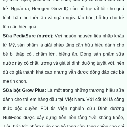
trẻ. Ngoài ra, Herogen Grow IQ còn hỗ trợ rất tốt cho quá
trình hấp thu thức ăn và ngăn ngừa táo bón, hỗ trợ cho trẻ
lên cân hiệu quả.
Sữa PediaSure (nước):
Với nguồn nguyên liệu nhập khẩu
từ Mỹ, sản phẩm là giải pháp tăng cân hữu hiệu dành cho
bé bị thấp còi, chậm lớn, biếng ăn. Dòng sản phẩm sữa
nước này có chất lượng và giá trị dinh dưỡng tuyệt vời, nên
dù có giá thành khá cao nhưng vẫn được đông đảo các bà
mẹ tin chọn.
Sữa bột Grow Plus:
Là một trong những thương hiệu sữa
dành cho trẻ em hàng đầu tại Việt Nam. Với cốt lõi là công
thức độc quyền FDI từ Viện nghiên cứu Dinh dưỡng
NutiFood được xây dựng trên nền tảng “Đề kháng khỏe,
Tiêu hóa tốt” nhằm giúp cho trẻ tăng cân, tăng chiều cao chỉ