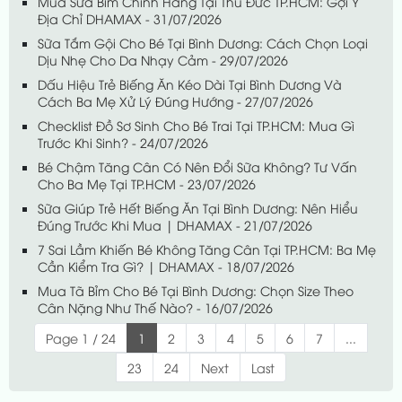
Mua Sữa Bỉm Chính Hãng Tại Thủ Đức TP.HCM: Gợi Ý
Địa Chỉ DHAMAX - 31/07/2026
Sữa Tắm Gội Cho Bé Tại Bình Dương: Cách Chọn Loại
Dịu Nhẹ Cho Da Nhạy Cảm - 29/07/2026
Dấu Hiệu Trẻ Biếng Ăn Kéo Dài Tại Bình Dương Và
Cách Ba Mẹ Xử Lý Đúng Hướng - 27/07/2026
Checklist Đồ Sơ Sinh Cho Bé Trai Tại TP.HCM: Mua Gì
Trước Khi Sinh? - 24/07/2026
Bé Chậm Tăng Cân Có Nên Đổi Sữa Không? Tư Vấn
Cho Ba Mẹ Tại TP.HCM - 23/07/2026
Sữa Giúp Trẻ Hết Biếng Ăn Tại Bình Dương: Nên Hiểu
Đúng Trước Khi Mua | DHAMAX - 21/07/2026
7 Sai Lầm Khiến Bé Không Tăng Cân Tại TP.HCM: Ba Mẹ
Cần Kiểm Tra Gì? | DHAMAX - 18/07/2026
Mua Tã Bỉm Cho Bé Tại Bình Dương: Chọn Size Theo
Cân Nặng Như Thế Nào? - 16/07/2026
Page 1 / 24
1
2
3
4
5
6
7
...
23
24
Next
Last