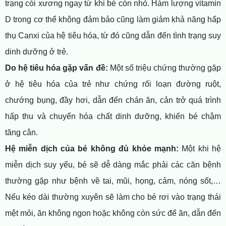
trạng còi xương ngay từ khi bé còn nhỏ. Hàm lượng vitamin
D trong cơ thể không đảm bảo cũng làm giảm khả năng hấp
thụ Canxi của hệ tiêu hóa, từ đó cũng dẫn đến tình trạng suy
dinh dưỡng ở trẻ.
Do hệ tiêu hóa gặp vấn đề:
Một số triệu chứng thường gặp
ở hệ tiêu hóa của trẻ như chứng rối loạn đường ruột,
chướng bụng, đầy hơi, dẫn đến chán ăn, cản trở quá trình
hấp thu và chuyển hóa chất dinh dưỡng, khiến bé chậm
tăng cân.
Hệ miễn dịch của bé không đủ khỏe mạnh:
Một khi hệ
miễn dịch suy yếu, bé sẽ dễ dàng mắc phải các căn bệnh
thường gặp như bệnh về tai, mũi, họng, cảm, nóng sốt,…
Nếu kéo dài thường xuyên sẽ làm cho bé rơi vào trạng thái
mệt mỏi, ăn không ngon hoặc không còn sức để ăn, dẫn đến