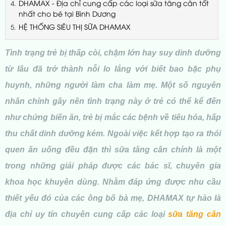
DHAMAX - Địa chỉ cung cấp các loại sữa tăng cân tốt
nhất cho bé tại Bình Dương
HỆ THỐNG SIÊU THỊ SỮA DHAMAX
Tình trạng trẻ bị thấp còi, chậm lớn hay suy dinh dưỡng
từ lâu đã trở thành nỗi lo lắng với biết bao bậc phụ
huynh, những người làm cha làm mẹ. Một số
nguyên
nhân chính gây nên tình trạng này ở trẻ có thể kể đến
như chứng biến ăn, trẻ bị mắc các bệnh về tiêu hóa, hấp
thu chất dinh dưỡng kém. Ngoài việc kết hợp tạo ra thói
quen ăn uống đều đặn thì sữa tăng cân chính là một
trong những giải pháp được các bác sĩ, chuyên gia
khoa học khuyên dùng. Nhằm đáp ứng được nhu cầu
thiết yếu đó của các ông bố bà mẹ, DHAMAX tự hào là
địa chỉ uy tín chuyên cung cấp các loại
sữa tăng cân