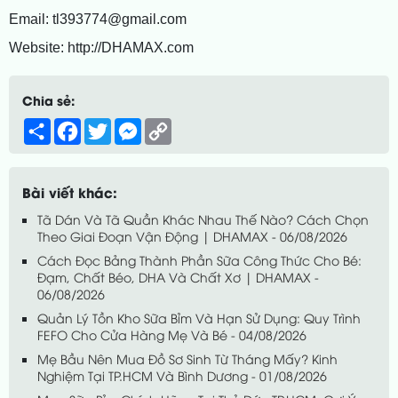
Email: tl393774@gmail.com
Website: http://DHAMAX.com
Chia sẻ:
Share
Facebook
Twitter
Messenger
Copy
Link
Bài viết khác:
Tã Dán Và Tã Quần Khác Nhau Thế Nào? Cách Chọn
Theo Giai Đoạn Vận Động | DHAMAX - 06/08/2026
Cách Đọc Bảng Thành Phần Sữa Công Thức Cho Bé:
Đạm, Chất Béo, DHA Và Chất Xơ | DHAMAX -
06/08/2026
Quản Lý Tồn Kho Sữa Bỉm Và Hạn Sử Dụng: Quy Trình
FEFO Cho Cửa Hàng Mẹ Và Bé - 04/08/2026
Mẹ Bầu Nên Mua Đồ Sơ Sinh Từ Tháng Mấy? Kinh
Nghiệm Tại TP.HCM Và Bình Dương - 01/08/2026